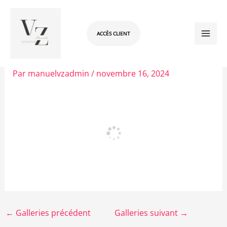
Aller
au
contenu
ACCÈS CLIENT
shooting magaliemariage
Par
manuelvzadmin
/
novembre 16, 2024
←
Galleries précédent
Galleries suivant
→