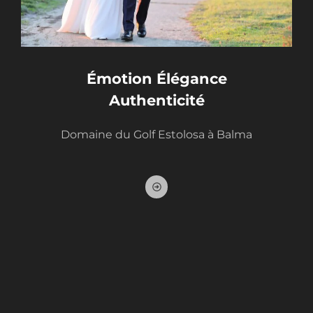
Émotion Élégance
Authenticité
Domaine du Golf Estolosa à Balma
A
r
r
o
w
-
a
l
t
-
c
i
r
c
l