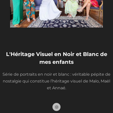
e
-
r
i
g
h
t
L'Héritage Visuel en Noir et Blanc de
mes enfants
Série de portraits en noir et blanc : véritable pépite de
nostalgie qui constitue l’héritage visuel de Malo, Maël
et Annaé.
A
r
r