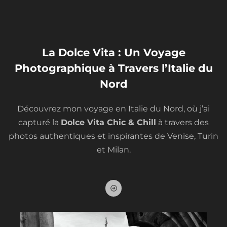
La Dolce Vita : Un Voyage
Photographique à Travers l’Italie du
Nord​
Découvrez mon voyage en Italie du Nord, où j’ai
capturé la
Dolce Vita Chic & Chill
à travers des
photos authentiques et inspirantes de Venise, Turin
et Milan.
A
r
r
o
w
-
a