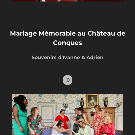
Mariage Mémorable au Château de
Conques
Souvenirs d’Ivanne & Adrien
A
r
r
o
w
-
a
l
t
-
c
i
r
c
l