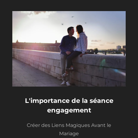
e
-
r
i
g
h
t
L'importance de la séance
engagement
Créer des Liens Magiques Avant le
Mariage