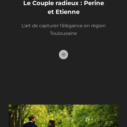
Le Couple radieux : Perine
et Etienne
L’art de capturer l’élégance en région
Toulousaine
A
r
r
o
w
-
a
l
t
-
c
i
r
c
l
e
-
r
i
g
h