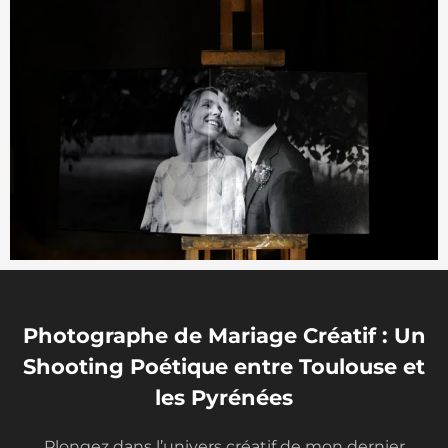
o
w
-
a
l
t
-
c
i
r
c
l
e
-
Photographe de Mariage Créatif : Un
r
Shooting Poétique entre Toulouse et
i
les Pyrénées
g
h
Plongez dans l’univers créatif de mon dernier