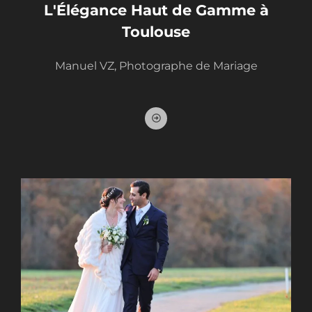
L'Élégance Haut de Gamme à
Toulouse
Manuel VZ, Photographe de Mariage
A
r
r
o
w
-
a
l
t
-
c
i
r
c
l
e
-
r
i
g
h
t