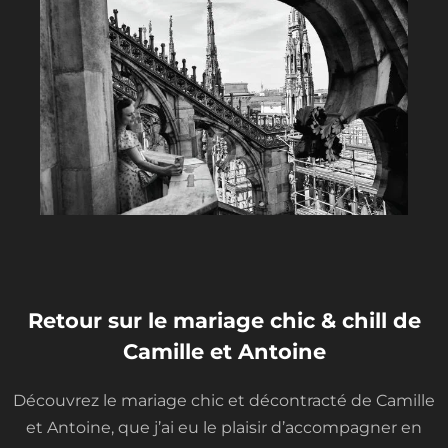
l
t
-
c
i
r
c
l
e
-
r
i
g
h
t
Retour sur le mariage chic & chill de
Camille et Antoine
Découvrez le mariage chic et décontracté de Camille
et Antoine, que j’ai eu le plaisir d’accompagner en