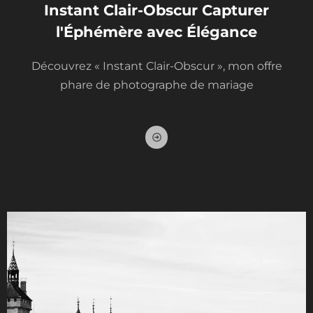
Instant Clair-Obscur Capturer
l'Éphémère avec Élégance
Découvrez « Instant Clair-Obscur », mon offre
phare de photographe de mariage
A
r
r
o
w
-
a
l
t
-
c
i
r
c
l
e
-
r
i
g
h