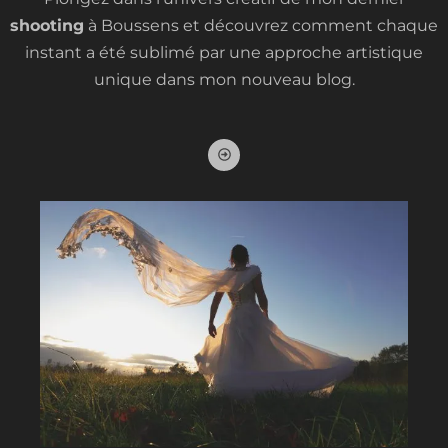
t
shooting
à Boussens et découvrez comment chaque
instant a été sublimé par une approche artistique
unique dans mon nouveau blog.
A
r
r
o
w
-
a
l
t
-
c
i
r
c
l
e
-
r
i
g
h
t