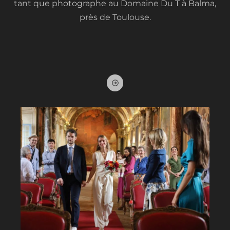
tant que photographe au Domaine Du T à Balma,
près de Toulouse.
A
r
r
o
w
-
a
l
t
-
c
i
r
c
l
e
-
r
i
g
h
t