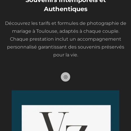
i
Authentiques
g
h
Découvrez les tarifs et formules de photographie de
t
mariage à Toulouse, adaptés à chaque couple.
Chaque prestation inclut un accompagnement
personnalisé garantissant des souvenirs préservés
pour la vie.
A
r
r
o
w
-
a
l
t
-
c
i
r
c
l
e