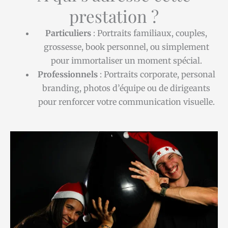
prestation ?
Particuliers
: Portraits familiaux, couples,
grossesse, book personnel, ou simplement
pour immortaliser un moment spécial.
Professionnels
: Portraits corporate, personal
branding, photos d’équipe ou de dirigeants
pour renforcer votre communication visuelle.